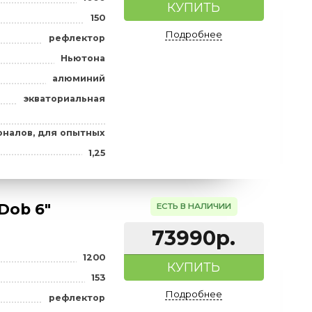
ов
1,25
atcher BK
ЕСТЬ В НАЛИ
99990
1000
КУПИТ
а), мм
150
Подробне
рефлектор
Ньютона
алюминий
экваториальная
я профессионалов, для опытных
1,25