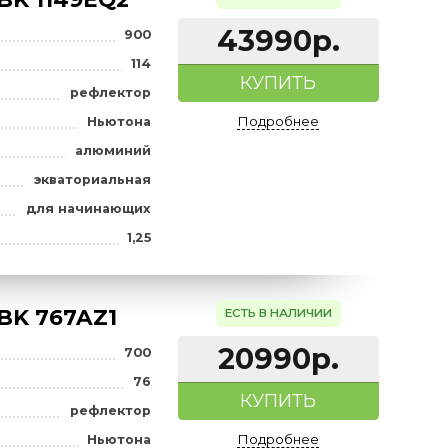
atcher BK 1149EQ2
ЕСТЬ В НАЛИ
43990
900
а), мм
114
КУПИТ
рефлектор
Подробне
Ньютона
алюминий
экваториальная
для начинающих
ов
1,25
atcher BK 767AZ1
ЕСТЬ В НАЛИ
20990
700