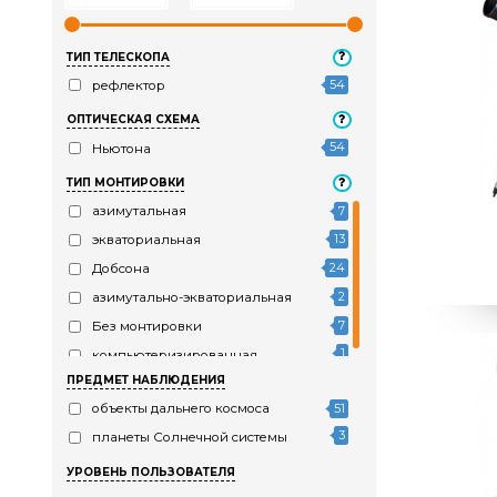
ЦЕНА
р. -
р.
ТИП ТЕЛЕСКОПА
54
рефлектор
ОПТИЧЕСКАЯ СХЕМА
54
Ньютона
ТИП МОНТИРОВКИ
азимутальная
7
13
экваториальная
24
Добсона
2
азимутально-экваториальная
7
Без монтировки
1
компьютеризированная
ПРЕДМЕТ НАБЛЮДЕНИЯ