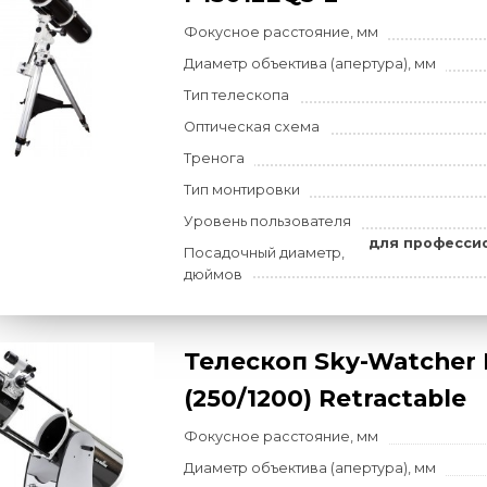
Фокусное расстояние, мм
Диаметр объектива (апертур
Тип телескопа
Оптическая схема
Тип монтировки
Уровень пользователя
дл
Посадочный диаметр,
дюймов
Телескоп Sky-W
P15012EQ3-2
Фокусное расстояние, мм
Диаметр объектива (апертур
Тип телескопа