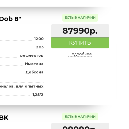
163990
1000
а), мм
200
КУПИТ
рефлектор
Подробне
Ньютона
сталь
экваториальная
я профессионалов, для опытных
1,25/2
atcher Dob 8"
ЕСТЬ В НАЛИ
87990