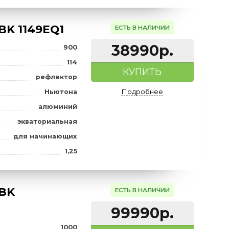
алюминий
экваториальная
для опытных, для начинающих
ов
1,25
atcher BK 1149EQ1
ЕСТЬ В НАЛИ
38990
900
а), мм
114
КУПИТ
рефлектор
Подробне
Ньютона
алюминий
экваториальная
для начинающих