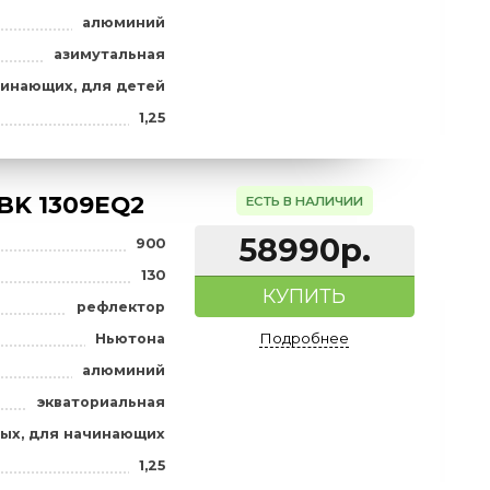
а), мм
76
КУПИТ
рефлектор
Подробне
Ньютона
алюминий
азимутальная
для начинающих, для детей
ов
1,25
atcher BK 1309EQ2
ЕСТЬ В НАЛИ
58990
900
а), мм
130
КУПИТ
рефлектор
Подробне
Ньютона