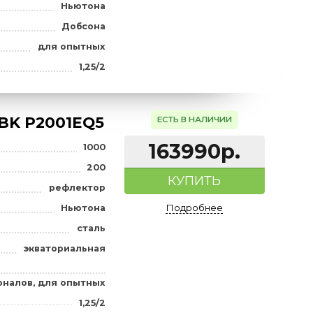
atcher Dob 6"
ЕСТЬ В НАЛИ
73990
1200
КУПИТ
а), мм
153
Подробне
рефлектор
Ньютона
Добсона
для опытных
ов
1,25/2
atcher BK P2001EQ5
ЕСТЬ В НАЛИ