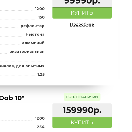
1200
КУПИТ
а), мм
203
Подробне
рефлектор
Ньютона
Добсона
я профессионалов, для опытных
1,25/2
atcher BK
ЕСТЬ В НАЛИ
99990
1200
КУПИТ
а), мм
150
Подробне
рефлектор