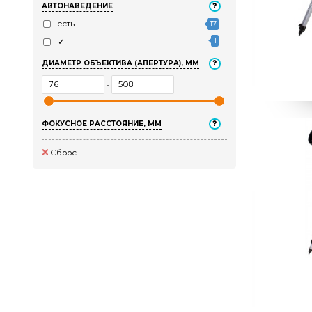
объекты дальнего космоса
51
3
планеты Солнечной системы
УРОВЕНЬ ПОЛЬЗОВАТЕЛЯ
АВТОНАВЕДЕНИЕ
есть
17
1
✓
ДИАМЕТР ОБЪЕКТИВА (АПЕРТУРА), ММ
-
ФОКУСНОЕ РАССТОЯНИЕ, ММ
Сброс