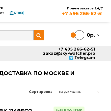
аем к оплате
Прием
+7 495
0
+7 495 2
zakaz@sky-watc
T
НТИЯ. ДОСТАВКА ПО МОСКВЕ И
Сортировка