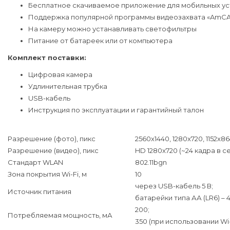
Бесплатное скачиваемое приложение для мобильных устр
Поддержка популярной программы видеозахвата «AmCA
На камеру можно устанавливать светофильтры
Питание от батареек или от компьютера
Комплект поставки:
Цифровая камера
Удлинительная трубка
USB-кабель
Инструкция по эксплуатации и гарантийный талон
Разрешение (фото), пикс
2560x1440, 1280x720, 1152x8
Разрешение (видео), пикс
HD 1280x720 (~24 кадра в се
Стандарт WLAN
802.11bgn
Зона покрытия Wi-Fi, м
10
через USB-кабель 5 В;
Источник питания
батарейки типа АА (LR6) – 4
200;
Потребляемая мощность, мА
350 (при использовании Wi-