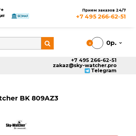
аем к оплате
Прием
+7 495
0
+7 495 2
zakaz@sky-watc
T
Sky-Watcher BK 809AZ3
чии