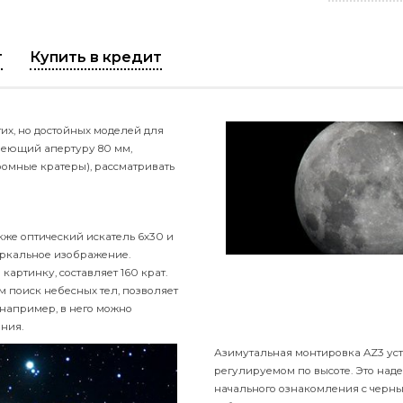
Тип монтировки
Тип телескопа
Тренога
Оптическая схем
фикат
Купить в кредит
недорогих, но достойных моделей для
мат, имеющий апертуру 80 мм,
алы, огромные кратеры), рассматривать
), а также оптический искатель 6х30 и
ямое зеркальное изображение.
зкую картинку, составляет 160 крат.