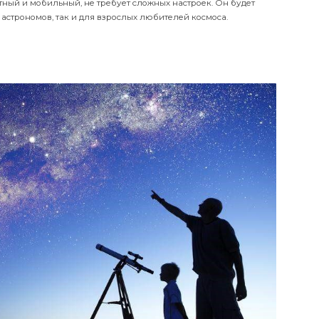
ировка AZ3 устанавливается на устойчивом алюминиевом штатив
соте. Это надежный и качественный телескоп, он хорошо подходи
ления с черными дырами, кометами и галактиками. При этом при
ольно компактный и мобильный, не требует сложных настроек. О
как для юных астрономов, так и для взрослых любителей космоса