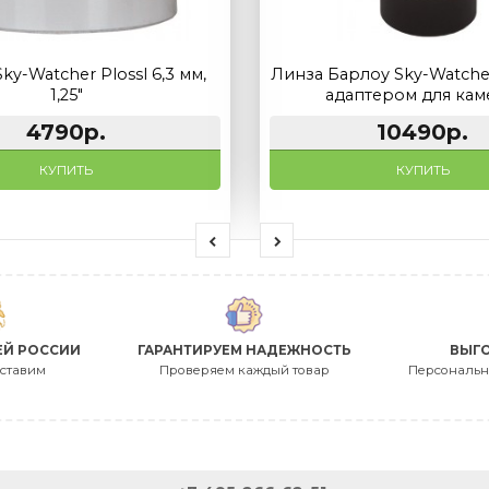
уляр Sky-Watcher Plossl 6,3 мм,
Линза Барлоу S
1,25"
адапте
4790р.
1
КУПИТЬ