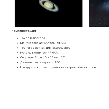
Такая комплектация прибора упрощает начинающим астр
увидеть множество интересных космических объектов и яв
рассмотреть щель Кассини, а также проводить наземные 
Комплектация
Труба телескопа
Монтировка азимутальная AZ3
Тренога с лотком для аксессуаров
Искатель оптический 6x30
Окуляры Super 10 и 25 мм, 1,25"
Диагональное зеркало 90°