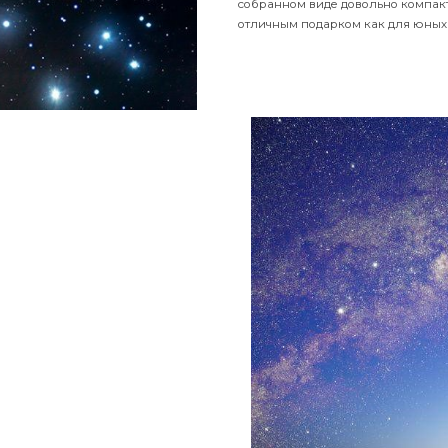
ономам поиск небесных тел, позволяет
лений, например, в него можно
наблюдения.
Азимутальная монт
регулируемом по вы
начального ознаком
собранном виде дов
отличным подарком 