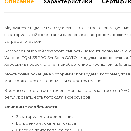
Описание
Характеристики
Сертифик
Sky-Watcher EQM-35 PRO SynScan GOTO с треногой NEQ5 – мон
экваториальной ориентации слежение за астрономическими 
астрофотографии.
Благодаря высокой грузоподъемности на монтировку можно ус
Watcher EQM-35 PRO SynScan GOTO – модульная конструкция.
Хорошим выбором станет приобретение L-кронштейна, благо
Монтировка оснащена моторными приводами, которые управля
монтировка может наводиться самостоятельно.
В комплект поставки включена мощная стальная тренога NEQ5.
регулировать, есть лоток для аксессуаров.
Основные особенности:
Экваториальная ориентация
Встроенный искатель полюса
Система приводов SynScan GOTO